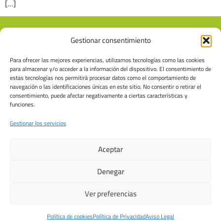
[…]
Gestionar consentimiento
Para ofrecer las mejores experiencias, utilizamos tecnologías como las cookies
para almacenar y/o acceder a la información del dispositivo. El consentimiento de
estas tecnologías nos permitirá procesar datos como el comportamiento de
navegación o las identificaciones únicas en este sitio. No consentir o retirar el
consentimiento, puede afectar negativamente a ciertas características y
funciones.
986 305 396
722185496
info@fisiocangas.com
Gestionar los servicios
Estrada da Magdalena, 41. Cangas
Aceptar
Aviso Legal
Política de Privacidad
Política de Cookies
Denegar
Ver preferencias
Política de cookies
Política de Privacidad
Aviso Legal